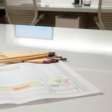
bem-estar dos
desenvolvimento e
es em um só local.
os o que há de
r ambientes
, onde a criança
r, brincar e sonhar.