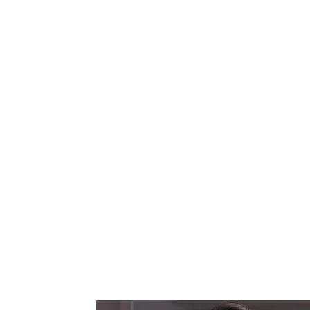
A elaboração de um projeto corporativ
está sempre associada ao posicionam
de cada setor, sempre preconizando o
clientes e colaboradores. Mais do que 
criação também faz parte de uma grand
de marketing impactando de forma dire
retorno imediato para a empresa.