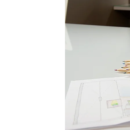
Projeto infantil é voltado para o 
pequenos, visando sempre o seu 
brigo
o desemprenho de várias atividad
Com um olhar experiente, buscam
 que
mais moderno e bacana para cria
ngular.
lúdicos, funcionais e encantadores
possa se sentir à vontade para esta