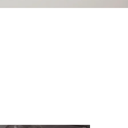
arquitetura e
ções pontuais,
ível de