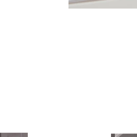
o ou comercial
Serviço de consultoria na área de 
ento da marca
decoração, para quem busca solu
 bem-estar dos
rápidas e econômicas com baixo n
um projeto, a
intervenção.
e estratégia
ta e trazendo